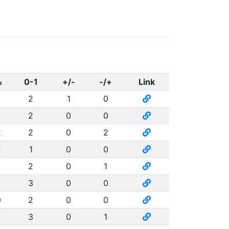
½
0-1
+/-
-/+
Link
2
1
0
2
0
0
2
2
0
2
2
1
0
0
2
0
1
3
0
0
0
2
0
0
2
3
0
1