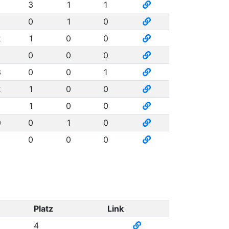
3
1
1
0
1
0
2
1
0
0
0
0
0
3
0
0
1
2
1
0
0
1
0
0
0
0
1
0
0
0
0
Platz
Link
4