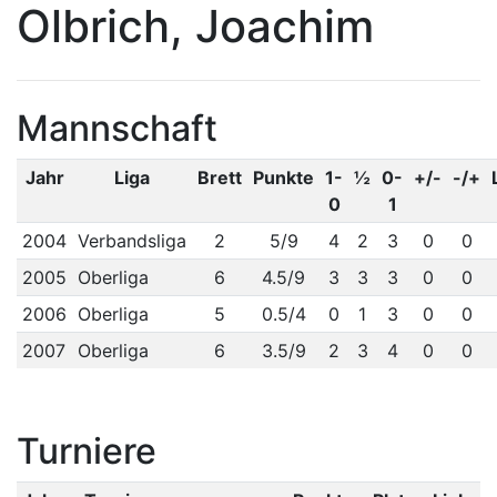
Olbrich, Joachim
Mannschaft
Jahr
Liga
Brett
Punkte
1-
½
0-
+/-
-/+
0
1
2004
Verbandsliga
2
5/9
4
2
3
0
0
2005
Oberliga
6
4.5/9
3
3
3
0
0
2006
Oberliga
5
0.5/4
0
1
3
0
0
2007
Oberliga
6
3.5/9
2
3
4
0
0
Turniere