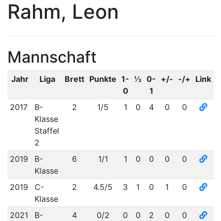
Rahm, Leon
Mannschaft
Jahr
Liga
Brett
Punkte
1-
½
0-
+/-
-/+
Link
0
1
2017
B-
2
1/5
1
0
4
0
0
Klasse
Staffel
2
2019
B-
6
1/1
1
0
0
0
0
Klasse
2019
C-
2
4.5/5
3
1
0
1
0
Klasse
2021
B-
4
0/2
0
0
2
0
0