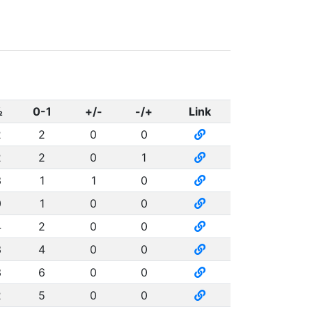
½
0-1
+/-
-/+
Link
2
2
0
0
2
2
0
1
3
1
1
0
0
1
0
0
4
2
0
0
3
4
0
0
3
6
0
0
2
5
0
0