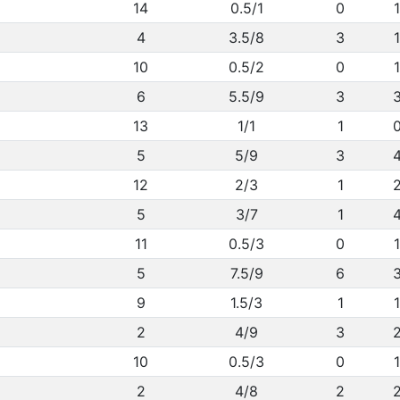
14
0.5/1
0
1
4
3.5/8
3
1
10
0.5/2
0
1
6
5.5/9
3
13
1/1
1
5
5/9
3
12
2/3
1
5
3/7
1
11
0.5/3
0
1
5
7.5/9
6
9
1.5/3
1
1
2
4/9
3
10
0.5/3
0
1
2
4/8
2