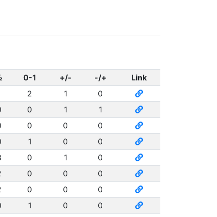
½
0-1
+/-
-/+
Link
1
2
1
0
0
0
1
1
0
0
0
0
0
1
0
0
3
0
1
0
2
0
0
0
2
0
0
0
0
1
0
0