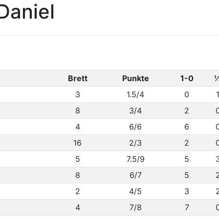
Daniel
Brett
Punkte
1-0
3
1.5/4
0
8
3/4
2
4
6/6
6
16
2/3
2
5
7.5/9
5
8
6/7
5
2
4/5
3
4
7/8
7