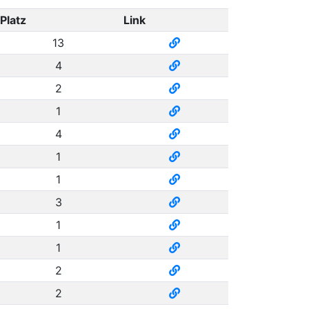
Platz
Link
13
4
2
1
4
1
1
3
1
1
2
2