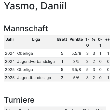
Yasmo, Daniil
Mannschaft
Jahr
Liga
Brett
Punkte
1-
½
0-
+/
0
1
2024
Oberliga
5
5.5/8
3
3
1
1
2024
Jugendverbandsliga
1
3/5
2
2
0
0
2025
Oberliga
5
6.5/8
5
3
0
0
2025
Jugendbundesliga
2
5/6
3
2
0
1
Turniere