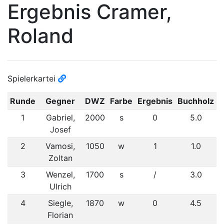
Ergebnis Cramer,
Roland
Spielerkartei
Runde
Gegner
DWZ
Farbe
Ergebnis
Buchholz
1
Gabriel,
2000
s
0
5.0
Josef
2
Vamosi,
1050
w
1
1.0
Zoltan
3
Wenzel,
1700
s
/
3.0
Ulrich
4
Siegle,
1870
w
0
4.5
Florian